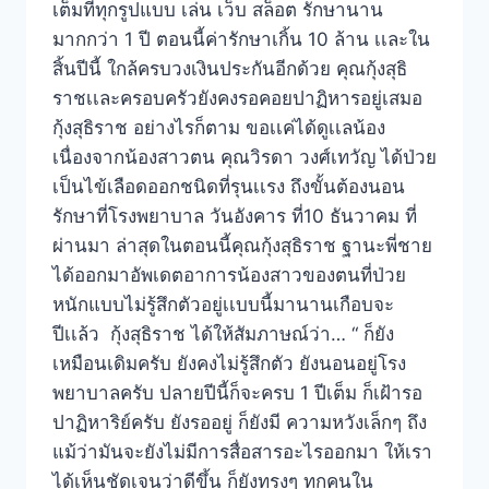
เต็มที่ทุกรูปแบบ เล่น เว็บ สล็อต รักษานาน
มากกว่า 1 ปี ตอนนี้ค่ารักษาเกิ้น 10 ล้าน เเละใน
สิ้นปีนี้ ใกล้ครบวงเงินประกันอีกด้วย คุณกุ้งสุธิ
ราชเเละครอบครัวยังคงรอคอยปาฏิหารอยู่เสมอ
กุ้งสุธิราช อย่างไรก็ตาม ขอเเค่ได้ดูเเลน้อง
เนื่องจากน้องสาวตน คุณวิรดา วงศ์เทวัญ ได้ป่วย
เป็นไข้เลือดออกชนิดที่รุนเเรง ถึงขั้นต้องนอน
รักษาที่โรงพยาบาล วันอังคาร ที่10 ธันวาคม ที่
ผ่านมา ล่าสุดในตอนนี้คุณกุ้งสุธิราช ฐานะพี่ชาย
ได้ออกมาอัพเดตอาการน้องสาวของตนที่ป่วย
หนักแบบไม่รู้สึกตัวอยู่เเบบนี้มานานเกือบจะ
ปีเเล้ว กุ้งสุธิราช ได้ให้สัมภาษณ์ว่า… “ ก็ยัง
เหมือนเดิมครับ ยังคงไม่รู้สึกตัว ยังนอนอยู่โรง
พยาบาลครับ ปลายปีนี้ก็จะครบ 1 ปีเต็ม ก็เฝ้ารอ
ปาฏิหาริย์ครับ ยังรออยู่ ก็ยังมี ความหวังเล็กๆ ถึง
แม้ว่ามันจะยังไม่มีการสื่อสารอะไรออกมา ให้เรา
ได้เห็นชัดเจนว่าดีขึ้น ก็ยังทรงๆ ทุกคนใน