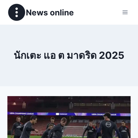
News online
นักเตะ แอ ต มาดริด 2025