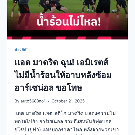
ข่าวกีฬา
แอต มาดริด ฉุน! เอมิเรตส์
ไม่มีน้ำร้อนให้อาบหลังซ้อม
อาร์เซน่อล ขอโทษ
By
auto5688no1
October 21, 2025
แอต มาดริด แอตเลติโก มาดริด แสดงความไม่
พอใจไปยัง อาร์เซน่อล รวมถึงสหพันธ์ฟุตบอล
ยุโรป (ยูฟ่า) แทงบอลราคาไหล หลังจากพวกเขา