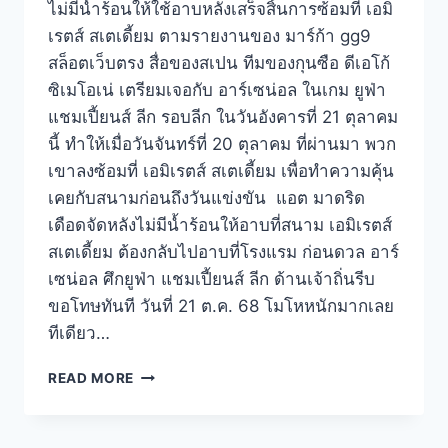
ไม่มีน้ำร้อนให้ใช้อาบหลังเสร็จสิ้นการซ้อมที่ เอมิ
เรตส์ สเตเดี้ยม ตามรายงานของ มาร์ก้า gg9
สล็อตเว็บตรง สื่อของสเปน ทีมของกุนซือ ดีเอโก้
ซิเมโอเน่ เตรียมเจอกับ อาร์เซน่อล ในเกม ยูฟ่า
แชมเปี้ยนส์ ลีก รอบลีก ในวันอังคารที่ 21 ตุลาคม
นี้ ทำให้เมื่อวันจันทร์ที่ 20 ตุลาคม ที่ผ่านมา พวก
เขาลงซ้อมที่ เอมิเรตส์ สเตเดี้ยม เพื่อทำความคุ้น
เคยกับสนามก่อนถึงวันแข่งขัน แอต มาดริด
เดือดจัดหลังไม่มีน้ำร้อนให้อาบที่สนาม เอมิเรตส์
สเตเดี้ยม ต้องกลับไปอาบที่โรงแรม ก่อนดวล อาร์
เซน่อล ศึกยูฟ่า แชมเปี้ยนส์ ลีก ด้านเจ้าถิ่นรีบ
ขอโทษทันที วันที่ 21 ต.ค. 68 โมโหหนักมากเลย
ทีเดียว…
READ MORE