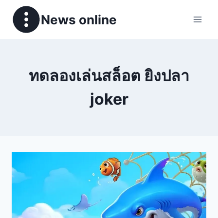
News online
ทดลองเล่นสล็อต ยิงปลา
joker