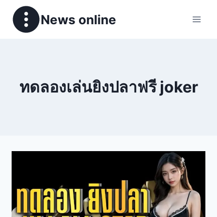
News online
ทดลองเล่นยิงปลาฟรี joker