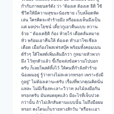
กำกับภาพยนตร์ดัง ว่า “ต้องเต ต้องเต ธิติ ใช้
ชีวิตให้มีความสุขนะน้องชาย เว็บสล็อตหัด
เล่น ใครคิดจะทำร้ายมึง หรือมองเห็นมึงเป็น
แค่ ผลประโยชน์ เดี๋ยวกูเอาคืนแบบ หวาน
จ้วย ” ต้องเตธิติ ก้อง ห้วยไร่ เดือดลั่นหมาย
หัว พร้อมเอาคืนให้ ต้องเต ทำเอาโซเชียล
เดือด เมื่อก้องโพสเฟรสบุ๊ค พร้อมทั้งคอมเมน
ต์รัวๆ ใต้โพสต์เพิ่มเติมอีกว่า กูหมายหัวพวก
มึง ไว้ทุกตัวแล้ว ขี้เกียจส่งข้อความไปบอก
ครับ ก็เลยโพสต์ทิ้งไว้ ให้คนที่กำลังทำร้าย
น้องผมอยู่ รู้ว่าทางไม่สะดวกหรอก เพราะยังมี
กูอยู่” ไม่ต้องเดานะครับ เรื่องที่พวกคุณคิดนั่น
แหละ ไม่มีเรื่องทะเลาะวิวาท ลงไม้ลงมือกัน
หรอกครับ มันหมดยุคแล้ว มีอะไรที่เจ็บปวด
กว่านั้น ถ้าไม่เลิกสันดานแบบนั้น ไม่ถึงมือผม
หรอก คงโดนเก็บรายทางสักวัน “หรือจะเอา