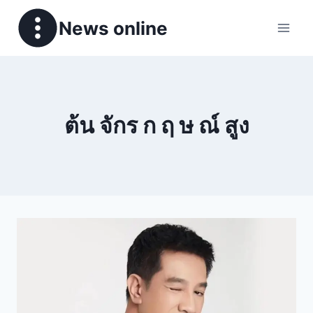
News online
ต้น จักร ก ฤ ษ ณ์ สูง