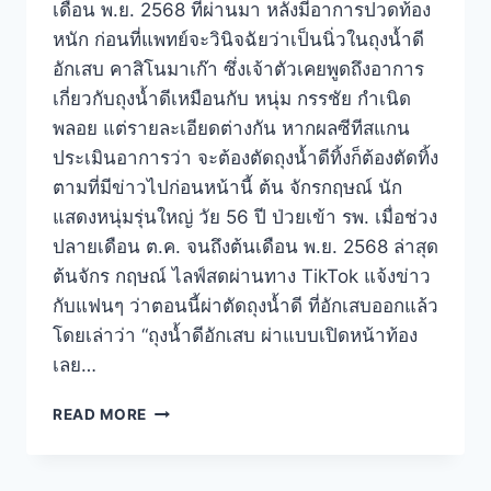
เดือน พ.ย. 2568 ที่ผ่านมา หลังมีอาการปวดท้อง
หนัก ก่อนที่แพทย์จะวินิจฉัยว่าเป็นนิ่วในถุงน้ำดี
อักเสบ คาสิโนมาเก๊า ซึ่งเจ้าตัวเคยพูดถึงอาการ
เกี่ยวกับถุงน้ำดีเหมือนกับ หนุ่ม กรรชัย กำเนิด
พลอย แต่รายละเอียดต่างกัน หากผลซีทีสแกน
ประเมินอาการว่า จะต้องตัดถุงน้ำดีทิ้งก็ต้องตัดทิ้ง
ตามที่มีข่าวไปก่อนหน้านี้ ต้น จักรกฤษณ์ นัก
แสดงหนุ่มรุ่นใหญ่ วัย 56 ปี ป่วยเข้า รพ. เมื่อช่วง
ปลายเดือน ต.ค. จนถึงต้นเดือน พ.ย. 2568 ล่าสุด
ต้นจักร กฤษณ์ ไลฟ์สดผ่านทาง TikTok แจ้งข่าว
กับแฟนๆ ว่าตอนนี้ผ่าตัดถุงน้ำดี ที่อักเสบออกแล้ว
โดยเล่าว่า “ถุงน้ำดีอักเสบ ผ่าแบบเปิดหน้าท้อง
เลย…
READ MORE