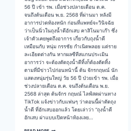
56 ปี เข้า รพ. เมื่อช่วงปลายเดือน ต.ค.
จนถึงต้นเดือน พ.ย. 2568 ที่ผ่านมา หลังมี
อาการปวดท้องหนัก ก่อนที่แพทย์จะวินิจฉัย
ว่าเป็นนิ่วในถุงน้ำดีอักเสบ คาสิโนมาเก๊า ซึ่ง
เจ้าตัวเคยพูดถึงอาการ เกี่ยวกับถุงน้ำดี
เหมือนกับ หนุ่ม กรรชัย กำเนิดพลอย แต่ราย
ละเอียดต่างกัน หากผลซีทีสแกนประเมิน
อาการว่า จะต้องตัดถุงน้ำดีทิ้งก็ต้องตัดทิ้ง
ตามที่มีข่าวไปก่อนหน้านี้ ต้น จักรกฤษณ์ นัก
แสดงหนุ่มรุ่นใหญ่ วัย 56 ปี ป่วยเข้า รพ. เมื่อ
ช่วงปลายเดือน ต.ค. จนถึงต้นเดือน พ.ย.
2568 ล่าสุด ต้นจักร กฤษณ์ ไลฟ์สดผ่านทาง
TikTok แจ้งข่าวกับแฟนๆ ว่าตอนนี้ผ่าตัดถุง
น้ำดี ที่อักเสบออกแล้ว โดยเล่าว่า “ถุงน้ำดี
อักเสบ ผ่าแบบเปิดหน้าท้องเลย…
READ MORE