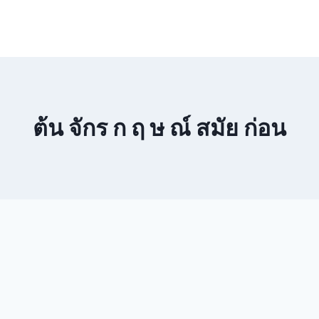
ต้น จักร ก ฤ ษ ณ์ สมัย ก่อน