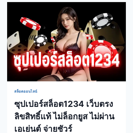
สล็อตออนไลน์
ซุปเปอร์สล็อต1234 เว็บตรง
ลิขสิทธิ์แท้ ไม่ล็อกยูส ไม่ผ่าน
เอเย่นต์ จ่ายชัวร์