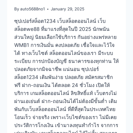
By
auto5688no1
January 29, 2025
ซุปเปอร์สล็อต1234 เว็บสล็อตออนไลน์ เว็บ
สล็อตwe88 ที่มาแรงที่สุดในปี 2025 นักพนัน
ส่วนใหญ่ นิยมเลือกใช้บริการ กันอย่างแพร่หลาย
WMB1 การเงินมั่น คงปลอดภัย เชื่อใจและไว้ใจ
ได้ ทางเว็บไซต์ สล็อตออนไลน์ของเรา มีระบบ
ระเบียบ การปกป้องบัญชี ธนาคารของทุกท่าน ให้
ปลอดภัยจากมิจฉาชีพ แน่นอน ซุปเปอร์
สล็อต1234 เดิมพันง่าย ปลอดภัย สมัครสมาชิก
ฟรี ฝาก-ถอนเงิน ได้ตลอด 24 ชั่วโมง เปิดให้
บริการ เกมสล็อตออนไลน์ ลิขสิทธิ์แท้ เว็บตรงไม่
ผ่านเอเย่นต์ ฝาก-ถอนเงินได้ไม่ต้องมีขั้นต่ำ เดิม
พันกับเว็บสล็อตออนไลน์ ที่ดีที่สุดในประเทศไทย
โอนเร็ว จ่ายจริง เพราะเว็บไซต์ของเรา ไม่มีเคย
ประวัติการโกงเงิน เข้ามาลงทุนทำกำไร จากการ