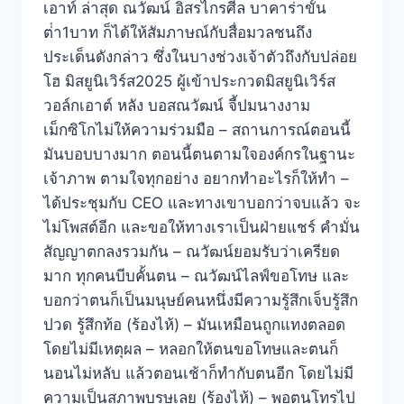
เอาท์ ล่าสุด ณวัฒน์ อิสรไกรศีล บาคาร่าขั้น
ต่ํา1บาท ก็ได้ให้สัมภาษณ์กับสื่อมวลชนถึง
ประเด็นดังกล่าว ซึ่งในบางช่วงเจ้าตัวถึงกับปล่อย
โฮ มิสยูนิเวิร์ส2025 ผู้เข้าประกวดมิสยูนิเวิร์ส
วอล์กเอาต์ หลัง บอสณวัฒน์ จี้ปมนางงาม
เม็กซิโกไม่ให้ความร่วมมือ – สถานการณ์ตอนนี้
มันบอบบางมาก ตอนนี้ตนตามใจองค์กรในฐานะ
เจ้าภาพ ตามใจทุกอย่าง อยากทำอะไรก็ให้ทำ –
ได้ประชุมกับ CEO และทางเขาบอกว่าจบแล้ว จะ
ไม่โพสต์อีก และขอให้ทางเราเป็นฝ่ายแชร์ คำมั่น
สัญญาตกลงรวมกัน – ณวัฒน์ยอมรับว่าเครียด
มาก ทุกคนบีบคั้นตน – ณวัฒน์ไลฟ์ขอโทษ และ
บอกว่าตนก็เป็นมนุษย์คนหนึ่งมีความรู้สึกเจ็บรู้สึก
ปวด รู้สึกท้อ (ร้องไห้) – มันเหมือนถูกแทงตลอด
โดยไม่มีเหตุผล – หลอกให้ตนขอโทษและตนก็
นอนไม่หลับ แล้วตอนเช้าก็ทำกับตนอีก โดยไม่มี
ความเป็นสุภาพบุรุษเลย (ร้องไห้) – พอตนโทรไป