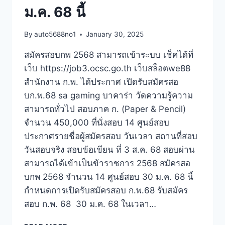
ม.ค. 68 นี้
By
auto5688no1
January 30, 2025
สมัครสอบกพ 2568 สามารถเข้าระบบ เช็คได้ที่
เว็บ https://job3.ocsc.go.th เว็บสล็อตwe88
สำนักงาน ก.พ. ได้ประกาศ เปิดรับสมัครสอ
บก.พ.68 sa gaming บาคาร่า วัดความรู้ความ
สามารถทั่วไป สอบภาค ก. (Paper & Pencil)
จำนวน 450,000 ที่นั่งสอบ 14 ศูนย์สอบ
ประกาศรายชื่อผู้สมัครสอบ วันเวลา สถานที่สอบ
วันสอบจริง สอบข้อเขียน ที่ 3 ส.ค. 68 สอบผ่าน
สามารถได้เข้าเป็นข้าราชการ 2568 สมัครสอ
บกพ 2568 จำนวน 14 ศูนย์สอบ 30 ม.ค. 68 นี้
กำหนดการเปิดรับสมัครสอบ ก.พ.68 รับสมัคร
สอบ ก.พ. 68 30 ม.ค. 68 ในเวลา…