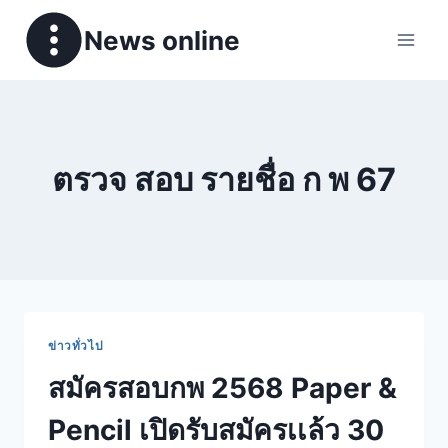
News online
ตรวจ สอบ รายชื่อ ก พ 67
ข่าวทั่วไป
สมัครสอบกพ 2568 Paper &
Pencil เปิดรับสมัครเเล้ว 30