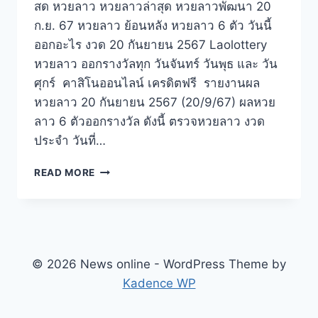
สด หวยลาว หวยลาวล่าสุด หวยลาวพัฒนา 20
ก.ย. 67 หวยลาว ย้อนหลัง หวยลาว 6 ตัว วันนี้
ออกอะไร งวด 20 กันยายน 2567 Laolottery
หวยลาว ออกรางวัลทุก วันจันทร์ วันพุธ และ วัน
ศุกร์ คาสิโนออนไลน์ เครดิตฟรี รายงานผล
หวยลาว 20 กันยายน 2567 (20/9/67) ผลหวย
ลาว 6 ตัวออกรางวัล ดังนี้ ตรวจหวยลาว งวด
ประจำ วันที่…
READ MORE
© 2026 News online - WordPress Theme by
Kadence WP