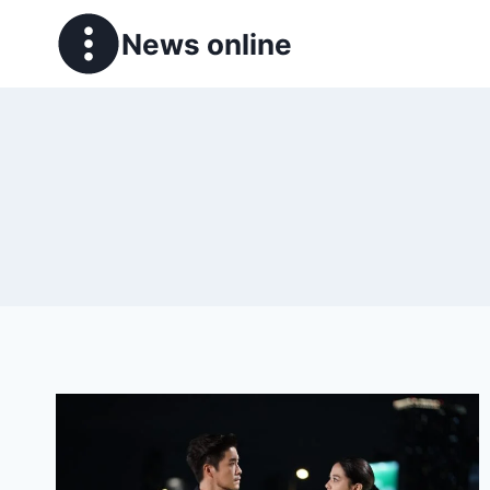
News online