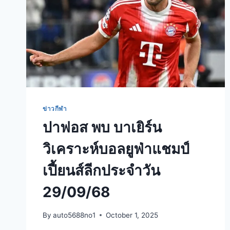
ข่าวกีฬา
ปาฟอส พบ บาเยิร์น
วิเคราะห์บอลยูฟ่าแชมป์
เปี้ยนส์ลีกประจำวัน
29/09/68
By
auto5688no1
October 1, 2025