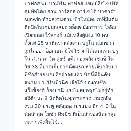
ปาฟอส พบ บาเยิร์น พาฟอส แชมป์ลีกไซปรัส
คุมทัพโดย ฮวน การ์ลอส การ์เซโด้ บาคาร่า
sunwin ทำผลงานตามเป้าในนัดแรกที่มีแต้ม
ติดมือในเกมบุกเสมอ สล็อต มังกรขาว โอลิม
เปียกกอส ไร้สกอร์ แม้แหลือผู้เล่น 10 คน
ตั้งแต่ 25 นาทีแรกหลังจาก บรูโน่ แบ็กขวา
ถูกไล่ออก อ็อกเยน มิโมวิช จะได้เล่นแทน บรู
โน่ ส่วน ดาวิด ลุยซ์ อดีตกองหลัง เชลซี ใน
วัย 38 ที่บาดเจ็บจากนัดแรก หายเจ็บกลับมา
มีชื่อสำรองเกมลีกล่าสุดแล้ว นัดนี้มีลุ้นคืน
สนาม บาเยิร์นมิวนิค เสือใต้ ของกุนซือ
แว็งซ็องต์ ก็องปานี แรงไม่หยุดฉุดไม่อยู่ทำ
สถิติชนะ 8 นัดติดในทุกรายการ เกมรุกยิง
รวม 30 ประตู หลังถลุง เบรแมน อีก 4-0 ใน
นัดล่าสุด โยชัว คิมมิช ที่เป็นสำรองนัดล่าสุด
เพราะเพิ่งฟื้นไข้…