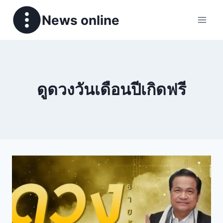
News online
ดูดวงวันเดือนปีเกิดฟรี