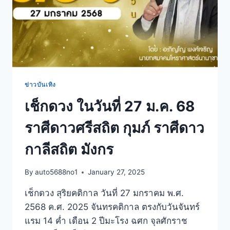
ข่าวบันเทิง
เช็กดวง ในวันที่ 27 ม.ค. 68
ราศีดาวศรีสถิต กุมภ์ ราศีดาว
กาลีสถิต มังกร
By
auto5688no1
January 27, 2025
เช็กดวง สุริยคติกาล วันที่ 27 มกราคม พ.ศ.
2568 ค.ศ. 2025 จันทรคติกาล ตรงกับวันจันทร์
แรม 14 ค่ำ เดือน 2 ปีมะโรง ฉศก จุลศักราช