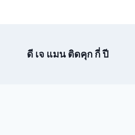
ดี เจ แมน ติดคุก กี่ ปี