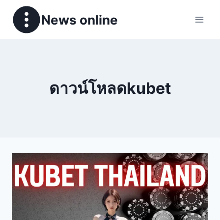
News online
ดาวน์โหลดkubet