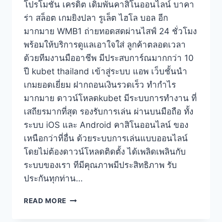
โปรโมชั่น เครดิต เดิมพันคาสิโนออนไลน์ บาคา
ร่า สล็อต เกมยิงปลา รูเล็ต ไฮโล บอล อีก
มากมาย WMB1 ถ่ายทอดสดผ่านไสฟ์ 24 ชั่วโมง
พร้อมให้บริการดูแลเอาใจใส่ ลูกค้าตลอดเวลา
ด้วยทีมงานมืออาชีพ มีประสบการ์ณมากกว่า 10
ปี kubet thailand เข้าสู่ระบบ แอพ เว็บชั้นนำ
เกมยอดเยี่ยม ฝากถอนเงินรวดเร็ว ทำกำไร
มากมาย ดาวน์โหลดkubet มีระบบการทำงาน ที่
เสถียรมากที่สุด รองรับการเล่น ผ่านบนมือถือ ทั้ง
ระบบ iOS และ Android คาสิโนออนไลน์ ของ
เหนือกว่าที่อื่น ด้วยระบบการเล่นแบบออนไลน์
โดยไม่ต้องดาวน์โหลดติดตั้ง ได้เพลิดเพลินกับ
ระบบของเรา ทีมีคุณภาพมีประสิทธิภาพ รับ
ประกันทุกท่าน…
READ MORE