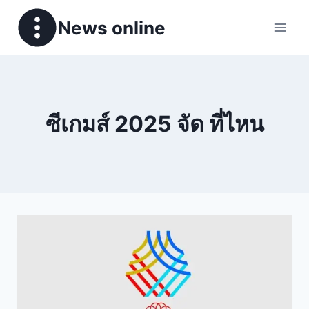
News online
ซีเกมส์ 2025 จัด ที่ไหน