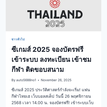
ข่าวทั่วไป
ซีเกมส์ 2025 จองบัตรฟรี
เข้าระบบ ลงทะเบียน เข้าชม
กีฬา ติดขอบสนาม
By
auto5688no1
November 26, 2025
ซีเกมส์ 2025 ประวัติศาสตร์กำลังจะเริ่ม! แฟน
กีฬาไทยเฮ เว็บบอลสเต็ป วันนี้ 26 พฤศจิกายน
2568 เวลา 14.00 น. จองบัตรฟรี! เข้าระบบเว็บ