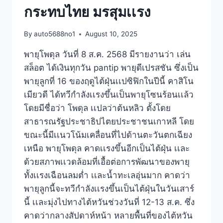
กระทบไทย มรสุมเเรง
By
auto5688no1
August 10, 2025
พายุโพดุล วันที่ 8 ส.ค. 2568 มีรายงานว่า เล่น
สล็อต ได้เงินทุกวัน pantip พายุดีเปรสชัน ซึ่งเป็น
พายุลูกที่ 16 ของฤดูไต้ฝุ่นเเปซิฟิกในปีนี้ คาสิโน
เมียวดี ได้ทวีกำลังเเรงขึ้นเป็นพายุโซนร้อนเเล้ว
โดยมีชื่อว่า โพดุล เเปลว่าต้นหลิว ตั้งโดย
สาธารณรัฐประชาธิปไตยประชาชนเกาหลี โดย
ขณะนี้มีเเนวโน้มเคลื่อนที่ไปด้านตะวันตกเฉียง
เหนือ พายุโพดุล คาดเเรงขึ้นอีกเป็นไต้ฝุ่น เเละ
ด้วยสภาพเเวดล้อมที่เอื้อต่อการพัฒนาของพายุ
ทั้งเเรงเฉือนลมต่ำ เเละน้ำทะเลอุ่นมาก คาดว่า
พายุลูกนี้จะทวีกำลังเเรงขึ้นเป็นไต้ฝุ่นในวันเสาร์
นี้ เเละมุ่งไปทางไต้หวันช่วงวันที่ 12-13 ส.ค. ซึ่ง
คาดว่ากลางสัปดาห์หน้า หลายพื้นที่ของไต้หวัน