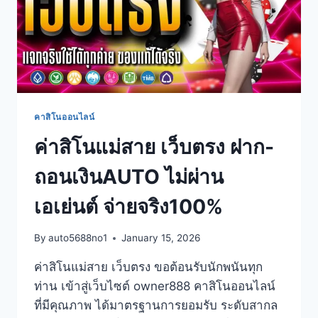
คาสิโนออนไลน์
ค่าสิโนแม่สาย เว็บตรง ฝาก-
ถอนเงินAUTO ไม่ผ่าน
เอเย่นต์ จ่ายจริง100%
By
auto5688no1
January 15, 2026
ค่าสิโนแม่สาย เว็บตรง ขอต้อนรับนักพนันทุก
ท่าน เข้าสู่เว็บไซต์ owner888 คาสิโนออนไลน์
ที่มีคุณภาพ ได้มาตรฐานการยอมรับ ระดับสากล