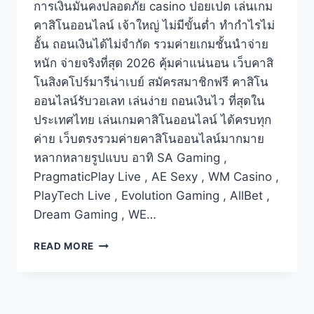
การเงินมั่นคงปลอดภัย casino ปอยเปต เล่นเกม
คาสิโนออนไลน์ เจ้าใหญ่ ไม่มีขั้นต่ำ ทำกำไรไม่
อั้น ถอนเงินได้ไม่จำกัด รวมค่ายเกมชั้นนำจ่าย
หนัก จ่ายจริงที่สุด 2026 คุ้มค่าแน่นอน เว็บคาสิ
โนสิงคโปร์มารีน่าเบย์ สมัครสมาชิกฟรี คาสิโน
ออนไลน์รับวอเลท เล่นง่าย ถอนเงินไว ที่สุดใน
ประเทศไทย เล่นเกมคาสิโนออนไลน์ ได้ครบทุก
ค่าย เว็บตรงรวมค่ายคาสิโนออนไลน์มากมาย
หลากหลายรูปแบบ อาทิ SA Gaming ,
PragmaticPlay Live , AE Sexy , WM Casino ,
PlayTech Live , Evolution Gaming , AllBet ,
Dream Gaming , WE…
READ MORE