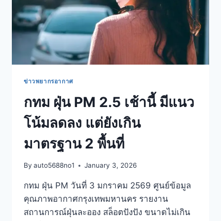
ข่าวพยากรอากาศ
กทม ฝุ่น PM 2.5 เช้านี้ มีแนว
โน้มลดลง แต่ยังเกิน
มาตรฐาน 2 พื้นที่
By
auto5688no1
January 3, 2026
กทม ฝุ่น PM วันที่ 3 มกราคม 2569 ศูนย์ข้อมูล
คุณภาพอากาศกรุงเทพมหานคร รายงาน
สถานการณ์ฝุ่นละออง สล็อตปังปัง ขนาดไม่เกิน