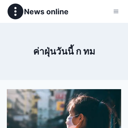
News online
ค่าฝุ่นวันนี้ ก ทม