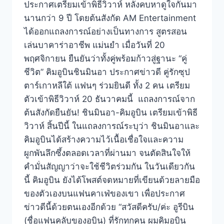
ประกาศเตรียมเข้าพิธีวิวาห์ หลังคบหาดูใจกันมา
นานกว่า 9 ปี โดยต้นสังกัด AM Entertainment
ได้ออกแถลงการณ์อย่างเป็นทางการ สูตรสอน
เล่นบาคาร่าอาชีพ แม่นยำ เมื่อวันที่ 20
พฤศจิกายน ยืนยันว่าทั้งคู่พร้อมก้าวสู่ฐานะ “คู่
ชีวิต” คิมอูบินชินมินอา ประกาศข่าวดี คู่รักซุป
ตาร์เกาหลีใต้ แฟนๆ ร่วมยินดี ทั้ง 2 คน เตรียม
ตัวเข้าพิธีวิวาห์ 20 ธันวาคมนี้ แถลงการณ์จาก
ต้นสังกัดยืนยัน! ชินมินอา-คิมอูบิน เตรียมเข้าพิธี
วิวาห์ สิ้นปีนี้ ในแถลงการณ์ระบุว่า ชินมินอาและ
คิมอูบินได้สร้างความไว้เนื้อเชื่อใจและความ
ผูกพันลึกซึ้งตลอดเวลาที่ผ่านมา จนตัดสินใจให้
คำมั่นสัญญาว่าจะใช้ชีวิตร่วมกัน ในวันเดียวกัน
นี้ คิมอูบิน ยังได้โพสต์จดหมายที่เขียนด้วยลายมือ
ของตัวเองบนแฟนคาเฟ่ของเขา เพื่อประกาศ
ข่าวดีนี้ด้วยตนเองอีกด้วย “สวัสดีครับ/ค่ะ อูรีบิน
(ชื่อแฟนคลับของอูบิน) ที่รักทุกคน ผมคิมอูบิน