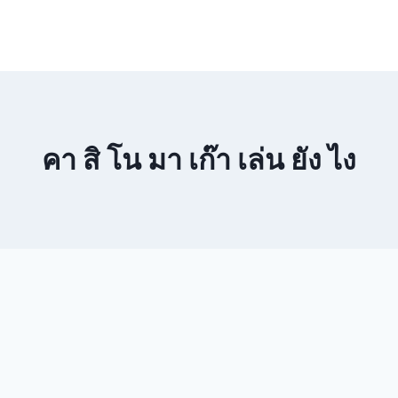
คา สิ โน มา เก๊า เล่น ยัง ไง