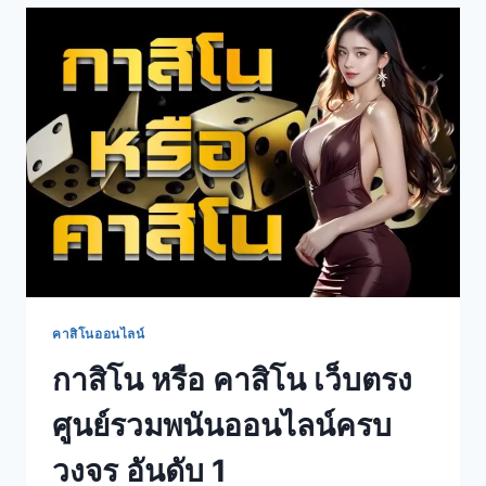
คาสิโนออนไลน์
กาสิโน หรือ คาสิโน เว็บตรง
ศูนย์รวมพนันออนไลน์ครบ
วงจร อันดับ 1