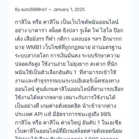
By
auto5688no1
January 1, 2025
กาสิโน หรือ คาสิโน เป็นเว็บไซต์พนันออนไลน์
อย่าง บาคาร่า สล็อต ยิงปลา รูเล็ต ไพ่ ไฮโล ป๊อก
เด้ง เสือมังกร กีฬา กติกา แทงบอล ฯลฯ อีกมากก
มาย WMB1 เว็บไซต์ที่ถูกกฏหมาย ผ่านมตรฐาน
ระบบสากลโลก การเงินมั่นคง ระบบรักษาความ
ปลอดภัยสูง ใช้งานง่าย ไม่ยุ่งยาก สะดวก ที่นัก
พนันใช้เป็นตัวเลือกอันดับ 1 ที่สามารถเข้าใช้
งานเเละทำธุรกรรมบนระบบอิเตอร์เน็ตช่องทาง
ออนไลน์ ศูนย์เกมคาสิโนออนไลน์ที่สามารถเลือก
ใช้งานได้หลากหลาย เหมาะกับการใช้งานได้
เป็นอย่างดี เกมค่ายดังยอดฮิต นำเข้าจากต่าง
ประเทศ API เเท้ มีอัตราการชนะสูงถึง 98%
กาสิโน หรือ คาสิโน ค่ายใหญ่ อันดับ 1 ในเอเชีย
เว็บคาสิโนออนไลน์ที่มีเกมสล็อตค่ายดังยอดนิยม