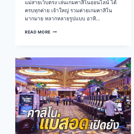
แม่สายเว็บตรง เล่นเกมคาสิโนออนไลน์ ได้
ครบทุกค่าย เจ้าใหญ่ รวมค่ายเกมคาสิโน
มากมาย หลากหลายรูปแบบ อาทิ…
READ MORE