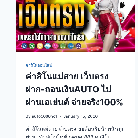
คาสิโนออนไลน์
ค่าสิโนแม่สาย เว็บตรง
ฝาก-ถอนเงินAUTO ไม่
ผ่านเอเย่นต์ จ่ายจริง100%
By
auto5688no1
January 15, 2026
ค่าสิโนแม่สาย เว็บตรง ขอต้อนรับนักพนันทุก
ท่าน เข้าสู่เว็บไซต์ owner888 คาสิโน