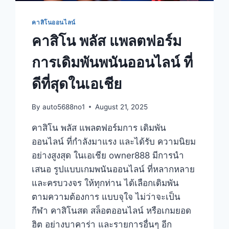
คาสิโนออนไลน์
คาสิโน พลัส แพลตฟอร์ม
การเดิมพันพนันออนไลน์ ที่
ดีที่สุดในเอเชีย
By
auto5688no1
August 21, 2025
คาสิโน พลัส แพลตฟอร์มการ เดิมพัน
ออนไลน์ ที่กำลังมาแรง และได้รับ ความนิยม
อย่างสูงสุด ในเอเชีย owner888 มีการนำ
เสนอ รูปแบบเกมพนันออนไลน์ ที่หลากหลาย
และครบวงจร ให้ทุกท่าน ได้เลือกเดิมพัน
ตามความต้องการ แบบจุใจ ไม่ว่าจะเป็น
กีฬา คาสิโนสด สล็อตออนไลน์ หรือเกมยอด
ฮิต อย่างบาคาร่า และรายการอื่นๆ อีก