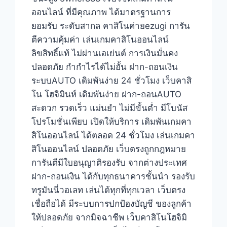
ออนไลน์ ที่มีคุณภาพ ได้มาตรฐานการ
ยอมรับ ระดับสากล คาสิโนค่ายezugi การัน
ตีความคุ้มค่า เล่นเกมคาสิโนออนไลน์
ลิขสิทธิ์แท้ ไม่ผ่านเอเย่นต์ การเงินมั่นคง
ปลอดภัย กำกำไรได้ไม่อั้น ฝาก-ถอนเงิน
ระบบAUTO เดิมพันง่าย 24 ชั่วโมง เว็บคาสิ
โน โฮจิมินห์ เดิมพันง่าย ฝาก-ถอนAUTO
สะดวก รวดเร็ว แม่นยำ ไม่มีขั้นต่ำ มีโบนัส
โปรโมชั่นเพียบ เปิดให้บริการ เดิมพันเกมคา
สิโนออนไลน์ ได้ตลอด 24 ชั่วโมง เล่นเกมคา
สิโนออนไลน์ ปลอดภัย เว็บตรงถูกกฎหมาย
การันตีมีใบอนุญาติรองรับ จากต่างประเทศ
ฝาก-ถอนเงิน ได้กับทุกธนาคารชั้นนำ รองรับ
ทรูมันนี่วอเลท เล่นได้ทุกที่ทุกเวลา เว็บตรง
เชื่อถือได้ มีระบบการปกป้องบัญชี ของลูกค้า
ให้ปลอดภัย จากมิจฉาชีพ เว็บคาสิโนโฮจิมิ