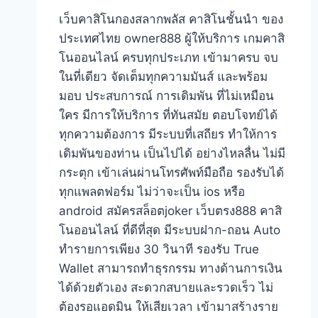
เว็บคาสิโนกองสลากพลัส คาสิโนชั้นนำ ของ
ประเทศไทย owner888 ผู้ให้บริการ เกมคาสิ
โนออนไลน์ ครบทุกประเภท เข้ามาครบ จบ
ในที่เดียว จัดเต็มทุกความมันส์ และพร้อม
มอบ ประสบการณ์ การเดิมพัน ที่ไม่เหมือน
ใคร มีการให้บริการ ที่ทันสมัย ตอบโจทย์ได้
ทุกความต้องการ มีระบบที่เสถียร ทำให้การ
เดิมพันของท่าน เป็นไปได้ อย่างไหลลื่น ไม่มี
กระตุก เข้าเล่นผ่านโทรศัพท์มือถือ รองรับได้
ทุกแพลตฟอร์ม ไม่ว่าจะเป็น ios หรือ
android สมัครสล็อตjoker เว็บตรง888 คาสิ
โนออนไลน์ ที่ดีที่สุด มีระบบฝาก-ถอน Auto
ทำรายการเพียง 30 วินาที รองรับ True
Wallet สามารถทำธุรกรรม ทางด้านการเงิน
ได้ด้วยตัวเอง สะดวกสบายและรวดเร็ว ไม่
ต้องรอแอดมิน ให้เสียเวลา เข้ามาสร้างราย