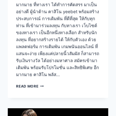
มากมาย ที่ทางเรา ได้ทำการคัดสรร มาเป็น
อย่างดี ผู้นำด้าน คาสิโน yeebet พร้อมสร้าง
ประสบการณ์ การเดิมพัน ที่ดีที่สุด ให้กับทุก
ท่าน ที่เข้ามาร่วมลงทุน กับทางเรา เว็บไซต์
ของทางเรา เป็นอีกหนึ่งทางเลือก สำหรับนัก
ลงทุน ที่อยากสร้างรายได้ ให้กับตัวเอง ด้วย
แพลตฟอร์ม การเดิมพัน เกมพนันออนไลน์ ที่
แสนจะง่าย เพียงแค่ปลายนิ้วสัมผัส ก็สามารถ
รับเงินรางวัล ได้อย่างมหาศาล สมัครเข้ามา
เดิมพัน พร้อมรับโปรโมชั่น และสิทธิพิเศษ อีก
มากมาย คาสิโน พลัส…
READ MORE