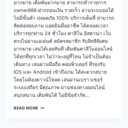
มากมาย เดิมพันมากมาย สามารถทำรายการ
owner888 ฝากถอนเงิน รวดเร็ว ผ่านระบบออโต้
ไม่มีขั้นต่ำ ปลอดภัย 100% บริการเต็มที่ สามารถ
ติดต่อสอบถาม แอดมินมืออาชีพ ได้ตลอดเวลา
บริการทุกท่าน 24 ชั่วโมง คาสิโน อิสตาน่า เว็บ
ตรงไม่ผ่านเอเย่นต์ สมัครสมาชิก รับสิทธิพิเศษ
มากมาย เล่นได้เลยทันที เดิมพันคาสิโนออนไลน์
ได้ทุกที่ทุกเวลา ไม่ว่าจะอยู่ที่ไหน ไม่จำเป็นต้อง
เดินทาง เล่นผ่านมือถือ คอมพิวเตอร์ ที่รองรับ
IOS และ Android เข้าถึงเกม ได้สะดวกสบาย
โดยไม่ต้องดาวน์โหลด เล่นผ่านเบราวเซอร์
ระบบเสถียร มีคุณภาพ ผ่านช่องทางออนไลน์
สนุกสนาน เดิมพันได้ ไม่มีข้อจำกัด…
READ MORE