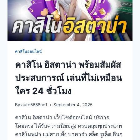
คาสิโนออนไลน์
คาสิโน อิสตาน่า พร้อมสัมผัส
ประสบการณ์ เล่นที่ไม่เหมือน
ใคร 24 ชั่วโมง
By
auto5688no1
September 4, 2025
คาสิโน อิสตาน่า เว็บไซต์ออนไลน์ บริการ
โดยตรง ได้รับความนิยมสูง ครบคลุมทุกประเภท
คาสิโนพม่า แม่สาย ทั้ง บาคาร่า สล็ต รูเล็ต อื่นๆ