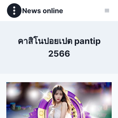
News online
คาสิโนปอยเปต pantip
2566