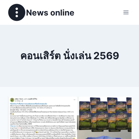
News online
คอนเสิร์ต นั่งเล่น 2569