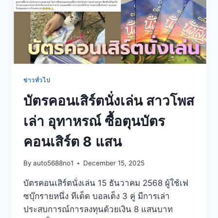
ข่าวทั่วไป
บัตรคอนเสิร์ตนั่งเล่น สาวโพส
เล่า อุทาหรณ์ ซื้อตุนบัตร
คอนเสิร์ต 8 แสน
By
auto5688no1
December 15, 2025
บัตรคอนเสิร์ตนั่งเล่น 15 ธันวาคม 2568 ผู้ใช้เฟ
ซบุ๊กรายหนึ่ง ทีเด็ด บอลเต็ง 3 คู่ มีการเล่า
ประสบการณ์การลงทุนด้วยเงิน 8 แสนบาท