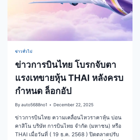
ข่าวทั่วไป
ข่าวการบินไทย โบรกจับตา
แรงเทขายหุ้น THAI หลังครบ
กำหนด ล็อกอัป
By
auto5688no1
December 22, 2025
ข่าวการบินไทย ความเคลื่อนไหวราคาหุ้น บ่อน
คาสิโน บริษัท การบินไทย จำกัด (มหาชน) หรือ
THAI เมื่อวันที่ ( 19 ธ.ค. 2568 ) ปิดตลาดปรับ