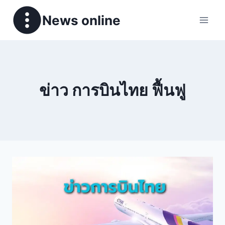
News online
ข่าว การบินไทย ฟื้นฟู