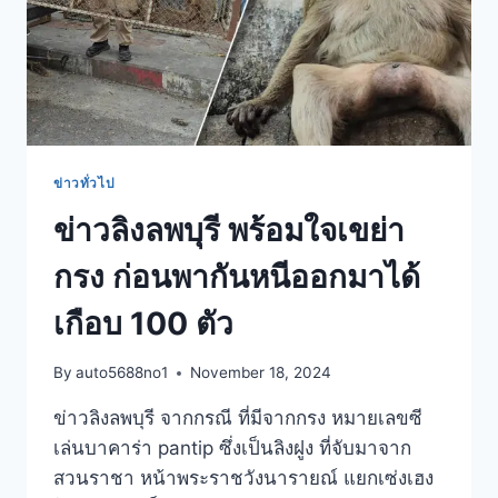
ข่าวทั่วไป
ข่าวลิงลพบุรี พร้อมใจเขย่า
กรง ก่อนพากันหนีออกมาได้
เกือบ 100 ตัว
By
auto5688no1
November 18, 2024
ข่าวลิงลพบุรี จากกรณี ที่มีจากกรง หมายเลขซี
เล่นบาคาร่า pantip ซึ่งเป็นลิงฝูง ที่จับมาจาก
สวนราชา หน้าพระราชวังนารายณ์ แยกเซ่งเฮง