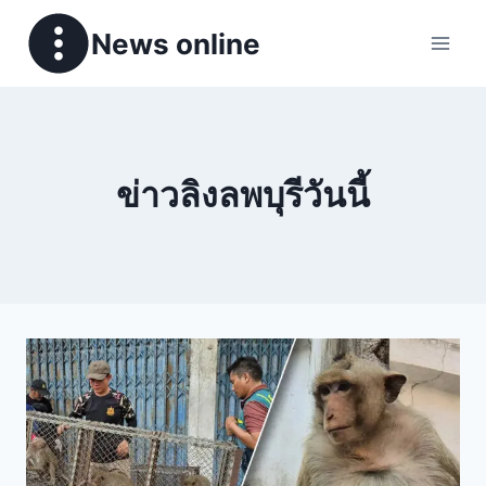
News online
ข่าวลิงลพบุรีวันนี้