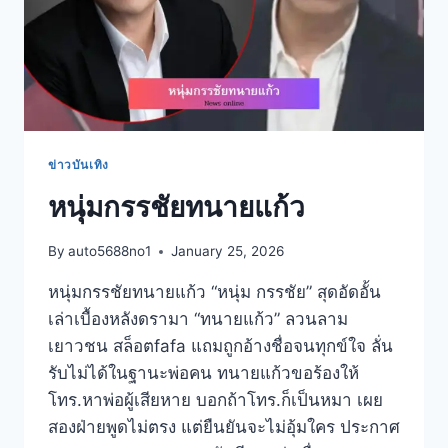
ข่าวบันเทิง
หนุ่มกรรชัยทนายแก้ว
By
auto5688no1
January 25, 2026
หนุ่มกรรชัยทนายแก้ว “หนุ่ม กรรชัย” สุดอัดอั้น
เล่าเบื้องหลังดรามา “ทนายแก้ว” ลวนลาม
เยาวชน สล็อตfafa แถมถูกอ้างชื่อจนทุกข์ใจ ลั่น
รับไม่ได้ในฐานะพ่อคน ทนายแก้วขอร้องให้
โทร.หาพ่อผู้เสียหาย บอกถ้าโทร.ก็เป็นหมา เผย
สองฝ่ายพูดไม่ตรง แต่ยืนยันจะไม่อุ้มใคร ประกาศ