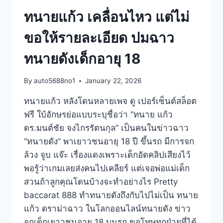
ทนายแก้ว เคลื่อนไหว แต่ไม่
ขอให้รายละเอียด ปมฉาว
ทนายดังเด็กอายุ 18
By
auto5688no1
January 22, 2026
ทนายแก้ว หลังโดนหลายเพจ ดู เปอร์เซ็นต์สล็อต
ฟรี ใบ้อักษรย่อแบบระบุชื่อว่า “ทนาย แก้ว
ดร.มนต์ชัย จงไกรรัตนกุล” เป็นคนในข่าวฉาว
“ทนายดัง” พาเยาวชนอายุ 18 ปี ขึ้นรถ มีการจก
ล้วง จูบ แจ๊ะ เรื่องแดงเพราะเด็กอัดคลิปเสียงไว้
พอรู้ว่าเกมเลยส่งคนไปเคลียร์ แต่เจอพ่อแม่เด็ก
สวนถ้าลูกคุณโดนบ้างจะทำอย่างไร Pretty
baccarat 888 ทำทนายดังถึงกับไปไม่เป็น ทนาย
แก้ว ดราม่าฉาว ในโลกออนไลน์ทนายดัง ข่าว
จกเด็กเยาวชนอายุ 18 บนรถ ขอโทษทุกฝ่ายที่ได้