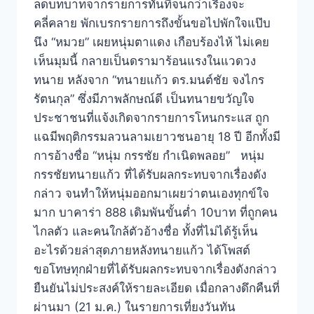
ลดบทบาทจากรายการทันทีจนกว่าเรื่องจะ
คลี่คลาย พักเบรกรายการถึงขั้นขอไปพักใจแป๊บ
นึง “หมวย” เผยหนุ่มตาแดง เกือบร้องไห้ ไม่เคย
เห็นมุมนี้ กลายเป็นดรามาร้อนแรงในแวดวง
ทนาย หลังจาก “ทนายแก้ว ดร.มนต์ชัย จงไกร
รัตนกุล” ซึ่งมีภาพลักษณ์ดี เป็นทนายขวัญใจ
ประชาชนที่แจ้งเกิดจากรายการโหนกระแส ถูก
แฉมีพฤติกรรมลวนลามเยาวชนอายุ 18 ปี อีกทั้งมี
การอ้างชื่อ “หนุ่ม กรรชัย กำเนิดพลอย” หนุ่ม
กรรชัยทนายแก้ว ที่ได้รับผลกระทบจากเรื่องดัง
กล่าว จนทำให้หนุ่มออกมาเผยว่าตนเองทุกข์ใจ
มาก บาคาร่า 888 เดิมพันขั้นต่ำ 10บาท ที่ถูกคน
ไกลตัว และคนใกล้ตัวอ้างชื่อ ทั้งที่ไม่ได้รู้เห็น
อะไรด้วยล่าสุดภายหลังทนายแก้ว ได้โพสต์
ขอโทษทุกฝ่ายที่ได้รับผลกระทบจากเรื่องดังกล่าว
ยืนยันไม่ประสงค์ให้รายละเอียด เมื่อกลางดึกคืนที่
ผ่านมา (21 ม.ค.) ในรายการเที่ยงวันทัน