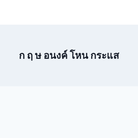
ก ฤ ษ อนงค์ โหน กระแส