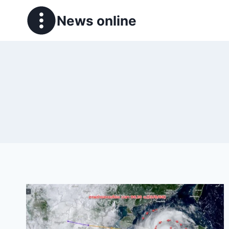
News online