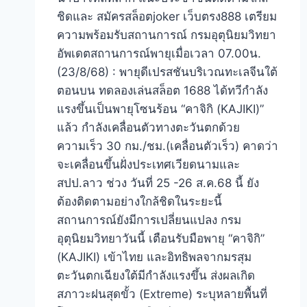
ชิดและ สมัครสล็อตjoker เว็บตรง888 เตรียม
ความพร้อมรับสถานการณ์ กรมอุตุนิยมวิทยา
อัพเดตสถานการณ์พายุเมื่อเวลา 07.00น.
(23/8/68) : พายุดีเปรสชันบริเวณทะเลจีนใต้
ตอนบน ทดลองเล่นสล็อต 1688 ได้ทวีกำลัง
แรงขึ้นเป็นพายุโซนร้อน “คาจิกิ (KAJIKI)”
แล้ว กำลังเคลื่อนตัวทางตะวันตกด้วย
ความเร็ว 30 กม./ชม.(เคลื่อนตัวเร็ว) คาดว่า
จะเคลื่อนขึ้นฝั่งประเทศเวียดนามและ
สปป.ลาว ช่วง วันที่ 25 -26 ส.ค.68 นี้ ยัง
ต้องติดตามอย่างใกล้ชิดในระยะนี้
สถานการณ์ยังมีการเปลี่ยนแปลง กรม
อุตุนิยมวิทยาวันนี้ เตือนรับมือพายุ “คาจิกิ”
(KAJIKI) เข้าไทย และอิทธิพลจากมรสุม
ตะวันตกเฉียงใต้มีกำลังแรงขึ้น ส่งผลเกิด
สภาวะฝนสุดขั้ว (Extreme) ระบุหลายพื้นที่