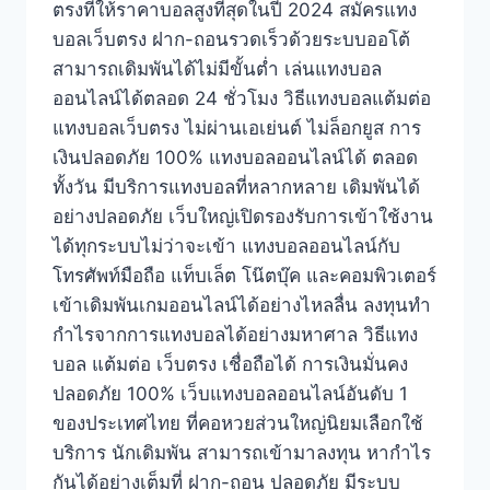
ตรงที่ให้ราคาบอลสูงที่สุดในปี 2024 สมัครแทง
บอลเว็บตรง ฝาก-ถอนรวดเร็วด้วยระบบออโต้
สามารถเดิมพันได้ไม่มีขั้นต่ำ เล่นแทงบอล
ออนไลน์ได้ตลอด 24 ชั่วโมง วิธีแทงบอลแต้มต่อ
แทงบอลเว็บตรง ไม่ผ่านเอเย่นต์ ไม่ล็อกยูส การ
เงินปลอดภัย 100% แทงบอลออนไลน์ได้ ตลอด
ทั้งวัน มีบริการแทงบอลที่หลากหลาย เดิมพันได้
อย่างปลอดภัย เว็บใหญ่เปิดรองรับการเข้าใช้งาน
ได้ทุกระบบไม่ว่าจะเข้า แทงบอลออนไลน์กับ
โทรศัพท์มือถือ แท็บเล็ต โน๊ตบุ๊ค และคอมพิวเตอร์
เข้าเดิมพันเกมออนไลน์ได้อย่างไหลลื่น ลงทุนทำ
กำไรจากการแทงบอลได้อย่างมหาศาล วิธีแทง
บอล แต้มต่อ เว็บตรง เชื่อถือได้ การเงินมั่นคง
ปลอดภัย 100% เว็บแทงบอลออนไลน์อันดับ 1
ของประเทศไทย ที่คอหวยส่วนใหญ่นิยมเลือกใช้
บริการ นักเดิมพัน สามารถเข้ามาลงทุน หากำไร
กันได้อย่างเต็มที่ ฝาก-ถอน ปลอดภัย มีระบบ