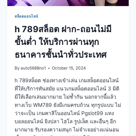
สล็อตออนไลน์
h 789สล็อต ฝาก-ถอนไม่มี
ขั้นต่ำ ให้บริการผ่านทุก
ธนาคารชั้นนำทั่วประเทศ
By
auto5688no1
October 15, 2024
h 789สล็อต ช่องทางเข้าเล่น เกมสล็อตออนไลน์
ที่ให้บริการทันสมัย แนวเกมสล็อตออนไลน์ 3 มิติ
มีให้เลือกเล่นมากมาย ไม่ซ้ำกัน นอกจากนี้แล้ว
ทางเว็บ WM789 ยังมีเกมครบถ้วน ทุกรูปแบบ ไม่
ว่าจะเป็น เกมคาสิโนออนไลน์ Pgslot99 แทง
บอลออนไลน์ ยิงปลา ไฮโล รูปเล็ต และอื่นๆ อีก
มากมาย รับรองความสนุก ไม่จำเจอย่างแน่นอน