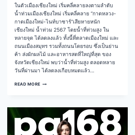
ในตัวเมืองเชียงใหม่ เริ่มคลี่คลายลงตามลำดับ
น้ำท่วมเมืองเชียงใหม่ เริ่มคลี่คลาย “กาดหลวง-
กาดเมืองใหม่-ไนท์บาซาร์”เสียหายหนัก
เชียงใหม่ น้ำท่วม 2567 โดยน้ำที่ท่วมสูง ใน
หลายจุด ได้ลดลงแล้ว ทั้งนี้ที่ตลาดเมืองใหม่ และ
ถนนเมืองสมุทร รวมทั้งถนนโดยรอบ ซึ่งเป็นย่าน
ค้า ส่งผักผลไม้ และอาหารสดที่ใหญ่ที่สุด ของ
จังหวัดเชียงใหม่ พบว่าน้ำที่ท่วมสูง ตลอดหลาย
วันที่ผ่านมา ได้ลดลงเกือบหมดแล้ว…
READ MORE