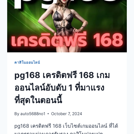
คาสิโนออนไลน์
pg168 เครดิตฟรี 168 เกม
ออนไลน์อับดับ 1 ที่มาแรง
ที่สุดในตอนนี้
By
auto5688no1
October 7, 2024
pg168 เครดิตฟรี 168 เว็บไซต์เกมออนไลน์ ที่ได้
มาตรฐานผ่านการรับรอง คาสิโนปอยเปต