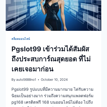
สล็อตออนไลน์
Pgslot99 เข้าร่วมได้สัมผัส
ถึงประสบการ์ณสุดยอด ที่ไม่
เคยเจอมาก่อน
By
auto5688no1
October 10, 2024
Pgslot99 รูปแบบที่มีความมากมาย ได่รับความ
นิยมเป็นอย่างมาก ร่วมถึงความสนุกแพลตฟอร์ม
pg168 เครดิตฟรี 168 บนออนไลน์ไม่ต้อง ไปถึง