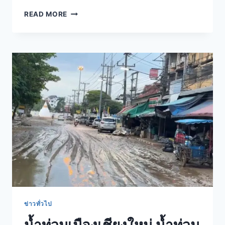
READ MORE
ข่าวทั่วไป
น้ำท่วมเมืองเชียงใหม่ น้ำท่วม