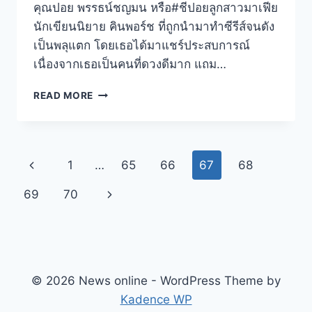
คุณปอย พรรธน์ชญมน หรือ#ชีปอยลูกสาวมาเฟีย
นักเขียนนิยาย คินพอร์ช ที่ถูกนำมาทำซีรีส์จนดัง
เป็นพลุแตก โดยเธอได้มาแชร์ประสบการณ์
เนื่องจากเธอเป็นคนที่ดวงดีมาก แถม…
READ MORE
1
…
65
66
67
68
69
70
© 2026 News online - WordPress Theme by
Kadence WP