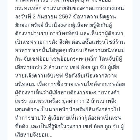
กระทะเหล็ก ตามหมายจับของศาลแขวงบางบอน
ลงวันที่ 2 กันยายน 2567 ข้อหาความผิดฐาน
ยักยอกทรัพย์ สืบเนื่องจากผู้เสียหายรู้จักกับผู้
ต้องหาผ่านรายการโทรทัศน์ และเห็นว่าผู้ต้องหา
เป็นเชฟรายการดัง จึงติดต่อขอซื้อแฟรนไชส์ร้าน
อาหาร จากนั้นได้พูดคุยกันจนเกิดความสนิทสนม
กัน จับเชฟอ้อย ‘เชพอ้อยกระทะเหล็ก’ โดนจับมีผู้
เสียหายกว่า 2 ล้านบาท เชฟ อ้อย ถูก จับ ผู้เสีย
หายแจ้งความจับเชฟ ชื่อดังสืบเนื่องจากความ
สนิทสนม เรื่องการซื้อขายแฟรนไซส์จากเชฟอ้อย
ผู้ต้องหาเห็นว่าผู้เสียหายต้องการจะขายทองคำ
เพชร และพระเครื่อง มูลค่ากว่า 2 ล้านบาทจึง
เสนอตัวจะเป็นนายหน้านำทรัพย์สินดังกล่าวไป
ทำการขายให้ ผู้เสียหายเห็นว่าผู้ต้องหาเป็นเชฟ
ชื่อดัง และเป็นที่รู้จักในวงการ เชฟ อ้อย ถูก จับ ผู้
เสียหายจึงยอม…