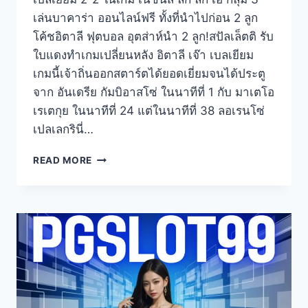
เล่นบาคาร่า ออนไลน์ฟรี ทั้งที่นำไปก่อน 2 ลูก
โค้ชอิตาลี ฟุตบอล อุตส่าห์นำ 2 ลูก!สปัลเล็ตติ รับ
ใบแดงทำเกมเปลี่ยนหลัง อิตาลี เจ๊า เบลเยียม
เกมนี้เจ้าถิ่นออกสตาร์ตได้ยอดเยี่ยมจนได้ประตู
จาก อันเดรีย กัมบิอาสโซ่ ในนาทีที่ 1 กับ มาเตโอ
เรเตกุย ในนาทีที่ 24 แต่ในนาทีที่ 38 ลอเรนโซ่
เปลเลกรินี่…
READ MORE