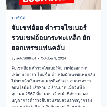
ข่าวทั่วไป
จับเชฟอ้อย ตำรวจไซเบอร์
รวบเชฟอ้อยกระทะเหล็ก ยัก
ยอกเพรชแฟนคลับ
By
auto5688no1
October 9, 2024
จับเชฟอ้อย ตำรวจไซเบอร์จับ เชฟอ้อยกระทะ
เหล็ก บาคาร่า ไม่มีขั้น ต่ํา หลังนำเพรชแฟนคลับ
ไปขายนำเงินมาหมุนธุรกิจตัวเอง เล่นบาคาร่า
ออนไลน์ฟรี เสียหาย 2 ล้านบาท เมื่อวันที่ 8
ตุลาคม 2567 ที่ผ่านมา เจ้าหน้าที่ตำรวจกอง
บัญชาการตำรวจสืบสวนสอบสวนอาชญากรรม
ทางเทคโนโลยี ร่วมกันจับกุม ยุวดี เชฟอ้อย