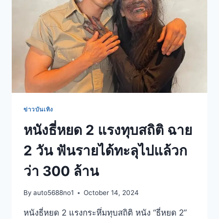
ข่าวบันเทิง
หนังธี่หยด 2 แรงทุบสถิติ ฉาย
2 วัน ฟันรายได้ทะลุไปแล้วก
ว่า 300 ล้าน
By
auto5688no1
October 14, 2024
หนังธี่หยด 2 แรงกระหึ่มทุบสถิติ หนัง “ธี่หยด 2”