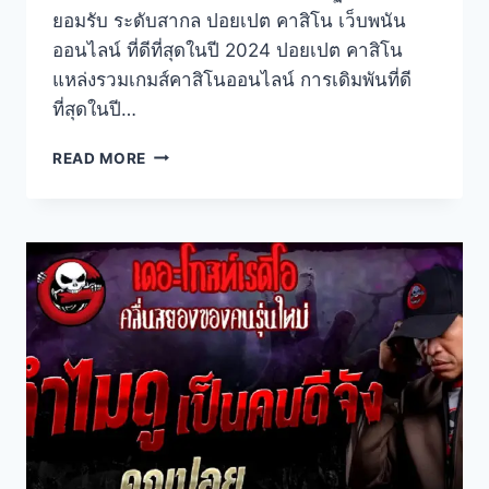
ยอมรับ ระดับสากล ปอยเปต คาสิโน เว็บพนัน
ออนไลน์ ที่ดีที่สุดในปี 2024 ปอยเปต คาสิโน
แหล่งรวมเกมส์คาสิโนออนไลน์ การเดิมพันที่ดี
ที่สุดในปี…
READ MORE