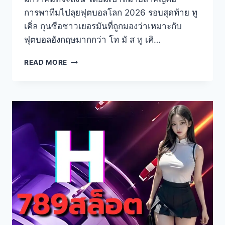
การพาทีมไปลุยฟุตบอลโลก 2026 รอบสุดท้าย ทู
เคิ่ล กุนซือชาวเยอรมันที่ถูกมองว่าเหมาะกับ
ฟุตบอลอังกฤษมากกว่า โท มั ส ทู เคิ…
READ MORE